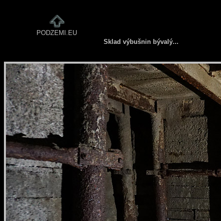
PODZEMI.EU
Sklad výbušnin bývalý...