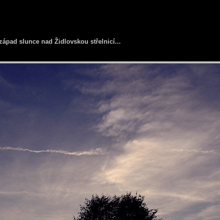
západ slunce nad Židlovskou střelnicí...