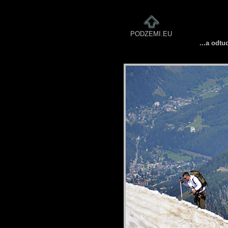
PODZEMI.EU
...a odtu